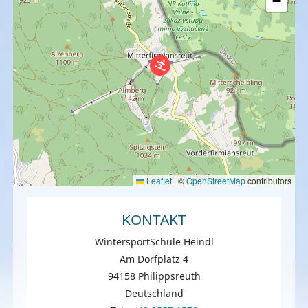
−
Leaflet
|
©
OpenStreetMap
contributors
KONTAKT
WintersportSchule Heindl
Am Dorfplatz 4
94158 Philippsreuth
Deutschland