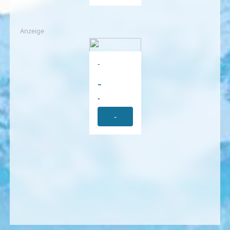
Anzeige
-
-
-
-