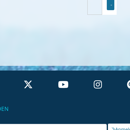
-
DEN
Anmel