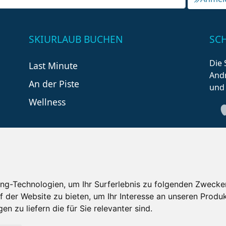
SKIURLAUB BUCHEN
SC
Die 
Last Minute
Andr
An der Piste
und
Wellness
ng-Technologien, um Ihr Surferlebnis zu folgenden Zwecke
f der Website zu bieten
,
um Ihr Interesse an unseren Produ
tzungsbedingungen
Kontakt
Partner
Portale
F
en zu liefern die für Sie relevanter sind
.
Copyright ©
2026 Schneemenschen GmbH