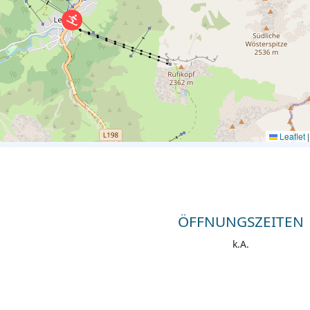
Leaflet
|
ÖFFNUNGSZEITEN
k.A.