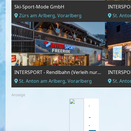
Ski-Sport-Mode GmbH
Zürs am Arlberg, Vorarlberg
St. Anto
INTERSPORT - Rendlbahn (Verleih nur Winter)
St. Anton am Arlberg, Vorarlberg
St. Anto
Anzeige
-
-
-