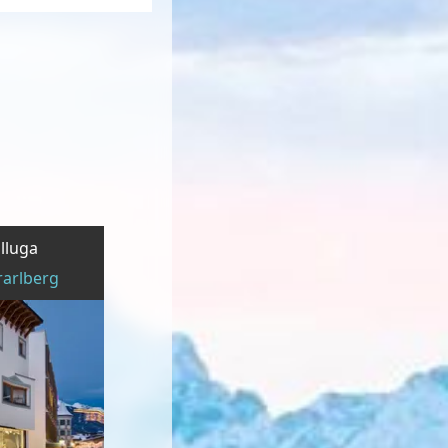
lluga
rarlberg