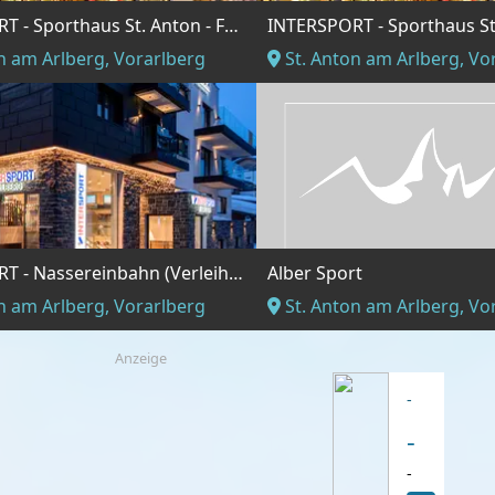
INTERSPORT - Sporthaus St. Anton - Fußgängerzone
n am Arlberg, Vorarlberg
St. Anton am Arlberg, Vo
INTERSPORT - Nassereinbahn (Verleih nur Winter)
Alber Sport
n am Arlberg, Vorarlberg
St. Anton am Arlberg, Vo
Anzeige
-
-
-