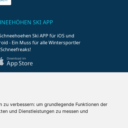
HNEEHÖHEN SKI APP
Schneehoehen Ski APP für iOS und
oid - Ein Muss für alle Wintersportler
 Schneefreaks!
n zu verbessern:
um grundlegende Funktionen der
kten und Dienstleistungen zu messen und
AQ
Newsletter
Mediadaten