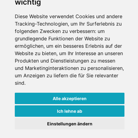
wichtig
Muss für alle Wintersportler und Schneefreaks!
Diese Website verwendet Cookies und andere
Tracking-Technologien, um Ihr Surferlebnis zu
folgenden Zwecken zu verbessern:
um
grundlegende Funktionen der Website zu
ermöglichen
,
um ein besseres Erlebnis auf der
Website zu bieten
,
um Ihr Interesse an unseren
Produkten und Dienstleistungen zu messen
Impressum
Datenschutz
und Marketinginteraktionen zu personalisieren
,
Nutzungsbedingungen
Kontakt
Partner
um Anzeigen zu liefern die für Sie relevanter
Portale
FAQ
Newsletter
Mediadaten
sind
.
Copyright ©
2026 Schneemenschen GmbH
Alle akzeptieren
×
Ich lehne ab
Goldener Herbst in den Alpen
- Angebote vergleichen
Einstellungen ändern
& die Natur genießen!
Jetzt Angebote entdecken!