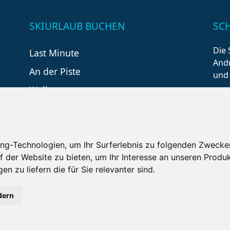
SKIURLAUB BUCHEN
SC
Die 
Last Minute
Andr
An der Piste
und
Wellness
ng-Technologien, um Ihr Surferlebnis zu folgenden Zwecke
f der Website zu bieten
,
um Ihr Interesse an unseren Produ
en zu liefern die für Sie relevanter sind
.
tzungsbedingungen
Kontakt
Partner
Portale
F
dern
Copyright ©
2026 Schneemenschen GmbH