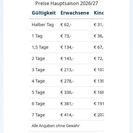
Preise Hauptsaison 2026/27
Gültigkeit
Erwachsene
Kinder
Seniore
Halber Tag
€ 62,-
€ 31,-
€ 56,-
1 Tag
€ 73,-
€ 36,50
€ 65,50
1,5 Tage
€ 134,-
€ 67,-
€ 121,-
2 Tage
€ 143,-
€ 72,-
€ 129,-
3 Tage
€ 213,-
€ 107,-
€ 192,-
4 Tage
€ 278,-
€ 139,-
€ 251,-
5 Tage
€ 336,-
€ 168,-
€ 303,-
6 Tage
€ 381,-
€ 191,-
€ 343,-
7 Tage
€ 414,-
€ 207,-
€ 373,-
Alle Angaben ohne Gewähr