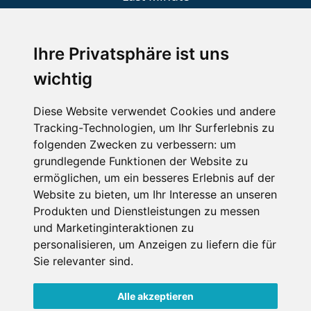
An der Piste
Wellness
Ihre Privatsphäre ist uns
wichtig
SCHNEEHÖHEN SKI APP
Diese Website verwendet Cookies und andere
Tracking-Technologien, um Ihr Surferlebnis zu
Die Schneehoehen Ski APP für iOS und Android - Ein
folgenden Zwecken zu verbessern:
um
Muss für alle Wintersportler und Schneefreaks!
grundlegende Funktionen der Website zu
ermöglichen
,
um ein besseres Erlebnis auf der
Website zu bieten
,
um Ihr Interesse an unseren
Produkten und Dienstleistungen zu messen
und Marketinginteraktionen zu
personalisieren
,
um Anzeigen zu liefern die für
Sie relevanter sind
.
Alle akzeptieren
Impressum
Datenschutz