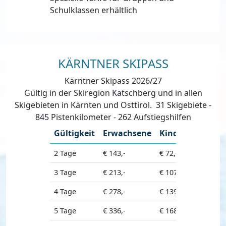
Schulklassen erhältlich
KÄRNTNER SKIPASS
Kärntner Skipass 2026/27
Gültig in der Skiregion Katschberg und in allen
Skigebieten in Kärnten und Osttirol. 31 Skigebiete -
845 Pistenkilometer - 262 Aufstiegshilfen
Gültigkeit
Erwachsene
Kinder
Seniore
2 Tage
€ 143,-
€ 72,-
€ 129,-
3 Tage
€ 213,-
€ 107,-
€ 192,-
4 Tage
€ 278,-
€ 139,-
€ 251,-
5 Tage
€ 336,-
€ 168,-
€ 303,-