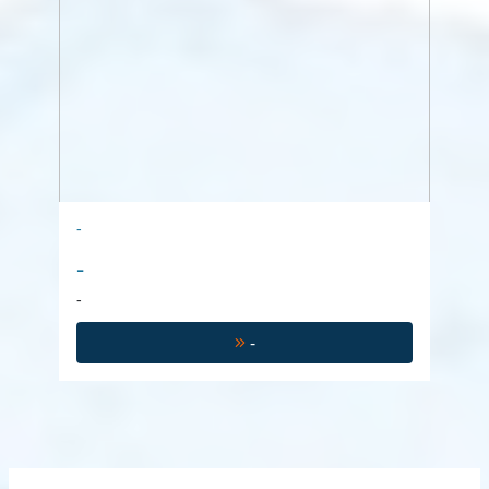
-
-
-
-