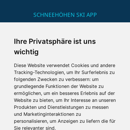
SCHNEEHÖHEN SKI APP
Die Schneehoehen Ski APP für iOS und Android - Ein
Muss für alle Wintersportler und Schneefreaks!
Ihre Privatsphäre ist uns
wichtig
Diese Website verwendet Cookies und andere
Tracking-Technologien, um Ihr Surferlebnis zu
folgenden Zwecken zu verbessern:
um
grundlegende Funktionen der Website zu
ermöglichen
,
um ein besseres Erlebnis auf der
Impressum
Datenschutz
Website zu bieten
,
um Ihr Interesse an unseren
Nutzungsbedingungen
Kontakt
Partner
Produkten und Dienstleistungen zu messen
Portale
FAQ
Newsletter
Mediadaten
und Marketinginteraktionen zu
personalisieren
,
um Anzeigen zu liefern die für
Copyright ©
2026 Schneemenschen GmbH
Sie relevanter sind
.