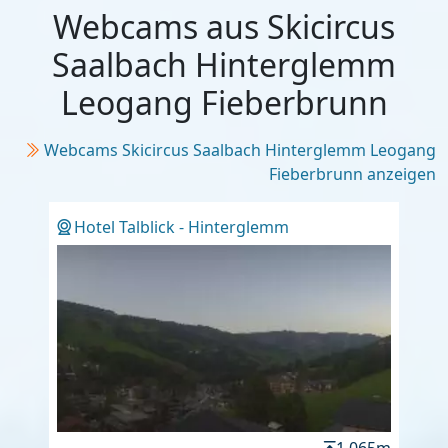
Webcams aus Skicircus
Saalbach Hinterglemm
Leogang Fieberbrunn
Webcams Skicircus Saalbach Hinterglemm Leogang
Fieberbrunn anzeigen
Hotel Talblick - Hinterglemm
1.065m