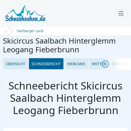
...
Salzburger Land
Skicircus Saalbach Hinterglemm
Leogang Fieberbrunn
ÜBERSICHT
SCHNEEBERICHT
WEBCAMS
WETTER
SKIPASSPR
Schneebericht Skicircus
Saalbach Hinterglemm
Leogang Fieberbrunn