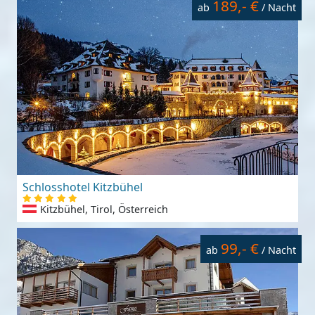
189,- €
ab
/ Nacht
Schlosshotel Kitzbühel
Kitzbühel, Tirol, Österreich
99,- €
ab
/ Nacht