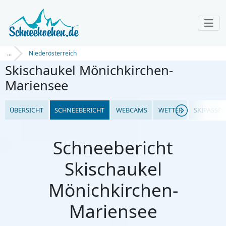
...
Niederösterreich
Skischaukel Mönichkirchen-
Mariensee
ÜBERSICHT
SCHNEEBERICHT
WEBCAMS
WETTER
SKIPASSPR
Schneebericht
Skischaukel
Mönichkirchen-
Mariensee