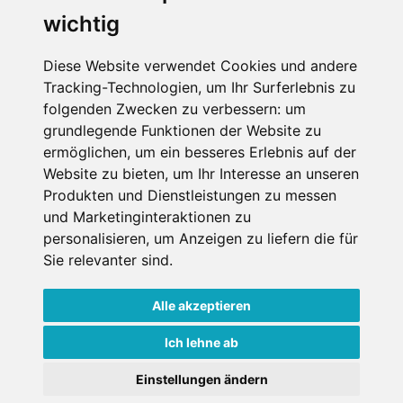
wichtig
Diese Website verwendet Cookies und andere
Tracking-Technologien, um Ihr Surferlebnis zu
folgenden Zwecken zu verbessern:
um
grundlegende Funktionen der Website zu
ermöglichen
,
um ein besseres Erlebnis auf der
Impressum
Datenschutz
Website zu bieten
,
um Ihr Interesse an unseren
Nutzungsbedingungen
Kontakt
Partner
Produkten und Dienstleistungen zu messen
Portale
FAQ
Newsletter
Mediadaten
und Marketinginteraktionen zu
personalisieren
,
um Anzeigen zu liefern die für
Copyright ©
2026 Schneemenschen GmbH
Sie relevanter sind
.
×
Alle akzeptieren
Goldener Herbst in den Alpen
- Angebote vergleichen
& die Natur genießen!
Jetzt Angebote entdecken!
Ich lehne ab
Einstellungen ändern