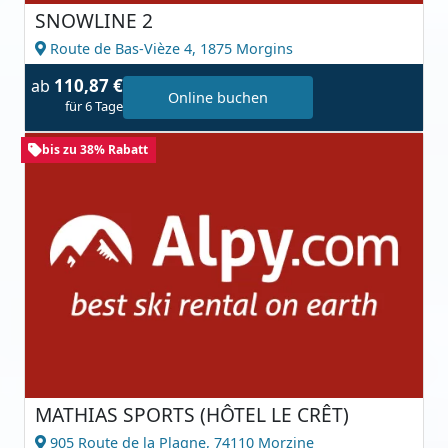
SNOWLINE 2
Route de Bas-Vièze 4,
1875 Morgins
110,87 €
ab
Online buchen
für 6 Tage
bis zu 38% Rabatt
MATHIAS SPORTS (HÔTEL LE CRÊT)
905 Route de la Plagne,
74110 Morzine