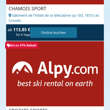
CHAMOIS SPORT
bâtiment de l'hôtel de la télécabine cp 103,
1873 Les
Crosets
113,85 €
ab
Online buchen
für 6 Tage
bis zu 47% Rabatt