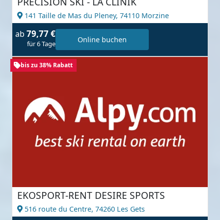
PRECISION SKI - LA CLINIK
141 Taille de Mas du Pleney,
74110 Morzine
79,77 €
ab
Online buchen
für 6 Tage
bis zu 38% Rabatt
EKOSPORT-RENT DESIRE SPORTS
516 route du Centre,
74260 Les Gets