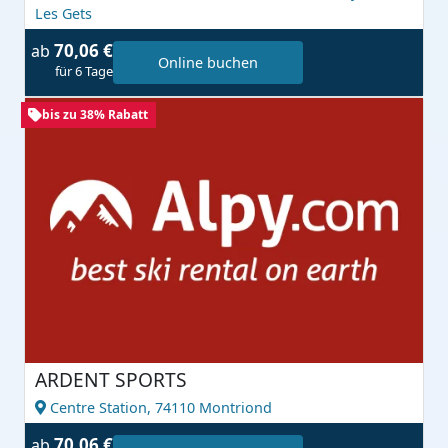
Les Gets
70,06 €
ab
Online buchen
für 6 Tage
bis zu 38% Rabatt
ARDENT SPORTS
Centre Station,
74110 Montriond
70,06 €
ab