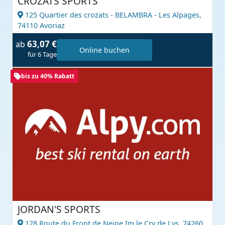
CROZATS SPORTS
125 Quartier des crozats - BELAMBRA - Les Alpages,
74110 Avoriaz
63,07 €
ab
Online buchen
für 6 Tage
bis zu 40% Rabatt
JORDAN'S SPORTS
128 Route du Front de Neige Im le Cry de Lys,
74260