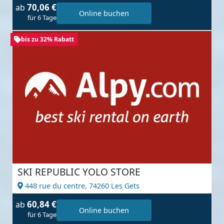
70,06 €
ab
Online buchen
für 6 Tage
bis zu 32% Rabatt
SKI REPUBLIC YOLO STORE
448 rue du centre,
74260 Les Gets
60,84 €
ab
Online buchen
für 6 Tage