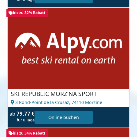
bis zu 32% Rabatt
SKI REPUBLIC MORZ'NA SPORT
3 Rond-Point de la Crusaz,
74110 Morzine
79,77 €
ab
Online buchen
für 6 Tage
bis zu 34% Rabatt