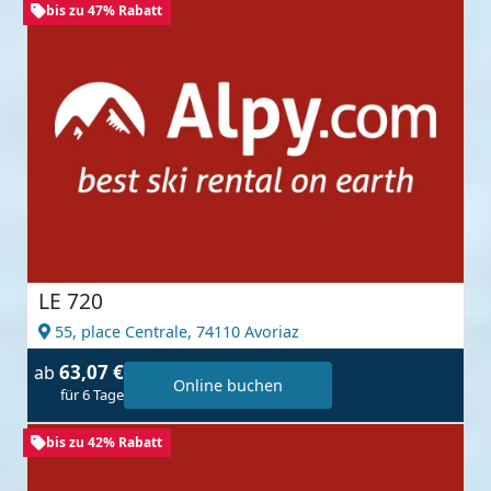
bis zu 47% Rabatt
LE 720
55, place Centrale,
74110 Avoriaz
63,07 €
ab
Online buchen
für 6 Tage
bis zu 42% Rabatt