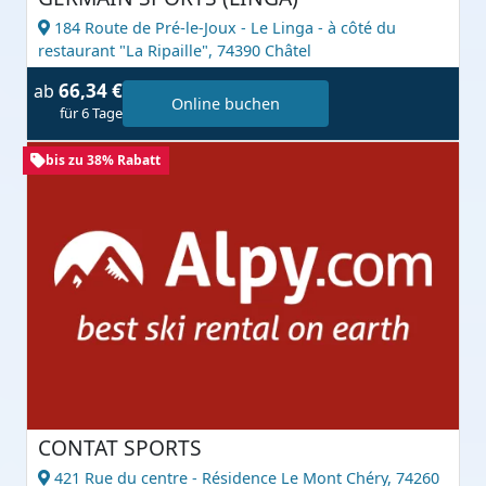
184 Route de Pré-le-Joux - Le Linga - à côté du
restaurant "La Ripaille",
74390 Châtel
66,34 €
ab
Online buchen
für 6 Tage
bis zu 38% Rabatt
CONTAT SPORTS
421 Rue du centre - Résidence Le Mont Chéry,
74260