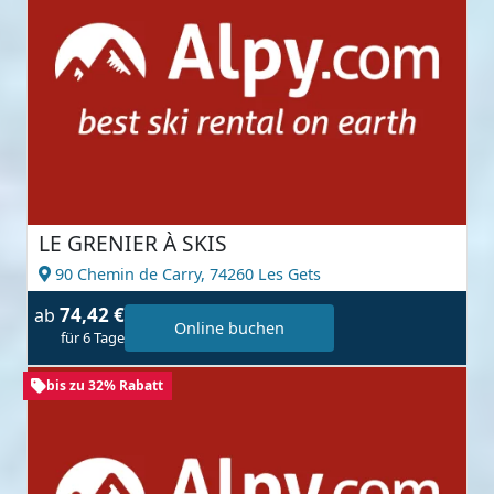
LE GRENIER À SKIS
90 Chemin de Carry,
74260 Les Gets
74,42 €
ab
Online buchen
für 6 Tage
bis zu 32% Rabatt