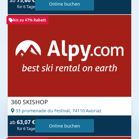
75,60 €
ab
Online buchen
für 6 Tage
bis zu 47% Rabatt
360 SKISHOP
33 promenade du Festival,
74110 Avoriaz
63,07 €
ab
Online buchen
für 6 Tage