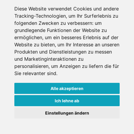
Diese Website verwendet Cookies und andere
Erster Miettag
Tracking-Technologien, um Ihr Surferlebnis zu
folgenden Zwecken zu verbessern:
um
grundlegende Funktionen der Website zu
Letzter Miettag
ermöglichen
,
um ein besseres Erlebnis auf der
Website zu bieten
,
um Ihr Interesse an unseren
Erwachsene
Produkten und Dienstleistungen zu messen
1
und Marketinginteraktionen zu
über 18 Jahre bei Mietantritt
personalisieren
,
um Anzeigen zu liefern die für
Kinder
0
Sie relevanter sind
.
unter 18 Jahre bei Mietantritt
Alle akzeptieren
Ich lehne ab
Einstellungen ändern
Weitere Shops in Kappl -