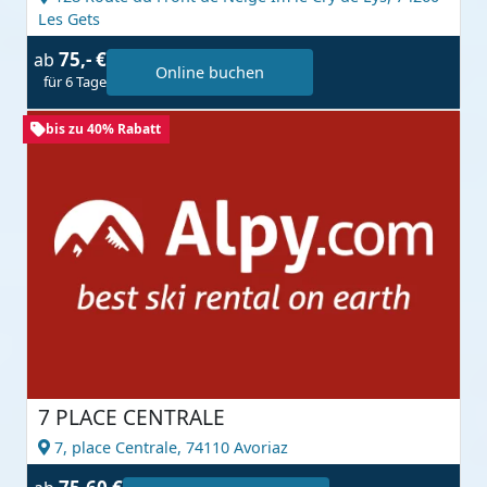
Les Gets
75,- €
ab
Online buchen
für 6 Tage
bis zu 40% Rabatt
7 PLACE CENTRALE
7, place Centrale,
74110 Avoriaz