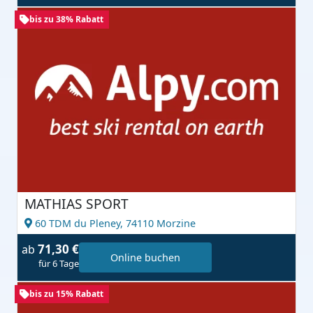
bis zu 38% Rabatt
MATHIAS SPORT
60 TDM du Pleney,
74110 Morzine
71,30 €
ab
Online buchen
für 6 Tage
bis zu 15% Rabatt