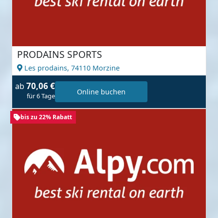
PRODAINS SPORTS
Les prodains,
74110 Morzine
70,06 €
ab
Online buchen
für 6 Tage
bis zu 22% Rabatt