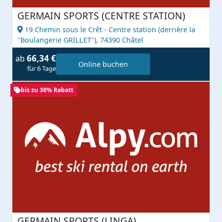
GERMAIN SPORTS (CENTRE STATION)
19 Chemin sous le Crêt - Centre station (derrière la
"Boulangerie GRILLET"),
74390 Châtel
66,34 €
ab
Online buchen
für 6 Tage
bis zu 38% Rabatt
GERMAIN SPORTS (LINGA)