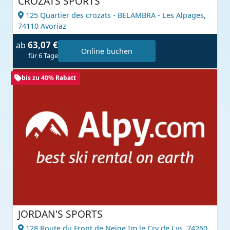
CROZATS SPORTS
125 Quartier des crozats - BELAMBRA - Les Alpages,
74110 Avoriaz
63,07 €
ab
Online buchen
für 6 Tage
bis zu 40% Rabatt
JORDAN'S SPORTS
128 Route du Front de Neige Im le Cry de Lys,
74260