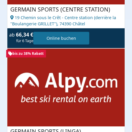
GERMAIN SPORTS (CENTRE STATION)
19 Chemin sous le Crêt - Centre station (derrière la
"Boulangerie GRILLET"),
74390 Châtel
66,34 €
ab
Online buchen
für 6 Tage
bis zu 38% Rabatt
GERMAIN SPORTS (LINGA)