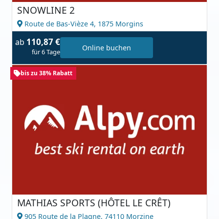
SNOWLINE 2
Route de Bas-Vièze 4,
1875 Morgins
110,87 €
ab
Online buchen
für 6 Tage
bis zu 38% Rabatt
MATHIAS SPORTS (HÔTEL LE CRÊT)
905 Route de la Plagne,
74110 Morzine