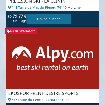
PRECISION SKI - LA CLINIK
141 Taille de Mas du Pleney,
74110 Morzine
79,77 €
ab
Online buchen
für 6 Tage
bis zu 38% Rabatt
EKOSPORT-RENT DESIRE SPORTS
516 route du Centre,
74260 Les Gets