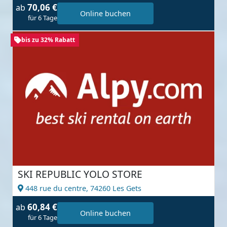
70,06 €
ab
Online buchen
für 6 Tage
bis zu 32% Rabatt
SKI REPUBLIC YOLO STORE
448 rue du centre,
74260 Les Gets
60,84 €
ab
Online buchen
für 6 Tage