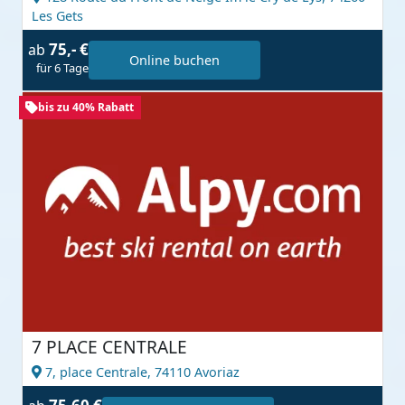
Les Gets
75,- €
ab
Online buchen
für 6 Tage
bis zu 40% Rabatt
7 PLACE CENTRALE
7, place Centrale,
74110 Avoriaz