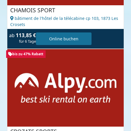
CHAMOIS SPORT
bâtiment de l'hôtel de la télécabine cp 103,
1873 Les
Crosets
113,85 €
ab
Online buchen
für 6 Tage
bis zu 47% Rabatt