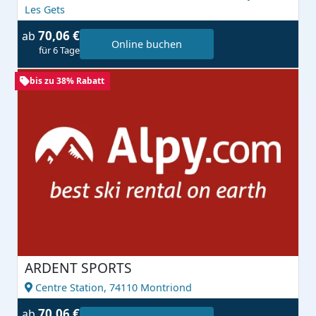
Les Gets
70,06 €
ab
Online buchen
für 6 Tage
bis zu 38% Rabatt
ARDENT SPORTS
Centre Station,
74110 Montriond
70,06 €
ab