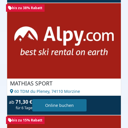
bis zu 38% Rabatt
MATHIAS SPORT
60 TDM du Pleney,
74110 Morzine
71,30 €
ab
Online buchen
für 6 Tage
bis zu 15% Rabatt