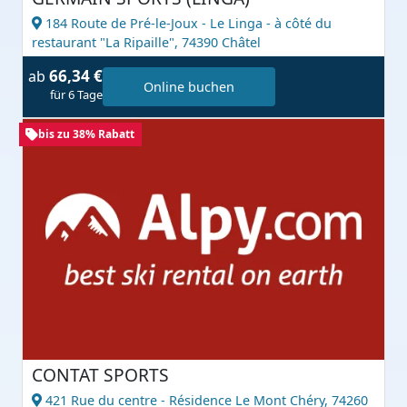
184 Route de Pré-le-Joux - Le Linga - à côté du
restaurant "La Ripaille",
74390 Châtel
66,34 €
ab
Online buchen
für 6 Tage
bis zu 38% Rabatt
CONTAT SPORTS
421 Rue du centre - Résidence Le Mont Chéry,
74260