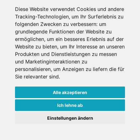
Diese Website verwendet Cookies und andere
Erster Miettag
Tracking-Technologien, um Ihr Surferlebnis zu
folgenden Zwecken zu verbessern:
um
grundlegende Funktionen der Website zu
Letzter Miettag
ermöglichen
,
um ein besseres Erlebnis auf der
Website zu bieten
,
um Ihr Interesse an unseren
Erwachsene
Produkten und Dienstleistungen zu messen
1
und Marketinginteraktionen zu
über 18 Jahre bei Mietantritt
personalisieren
,
um Anzeigen zu liefern die für
Kinder
0
Sie relevanter sind
.
unter 18 Jahre bei Mietantritt
Alle akzeptieren
Ich lehne ab
Einstellungen ändern
Weitere Shops in