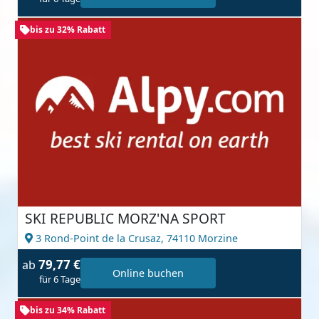
bis zu 32% Rabatt
SKI REPUBLIC MORZ'NA SPORT
3 Rond-Point de la Crusaz,
74110 Morzine
79,77 €
ab
Online buchen
für 6 Tage
bis zu 34% Rabatt