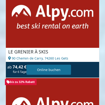
LE GRENIER À SKIS
90 Chemin de Carry,
74260 Les Gets
74,42 €
ab
Online buchen
für 6 Tage
bis zu 32% Rabatt