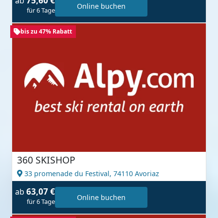
75,60 €
ab
Online buchen
für 6 Tage
bis zu 47% Rabatt
360 SKISHOP
33 promenade du Festival,
74110 Avoriaz
63,07 €
ab
Online buchen
für 6 Tage