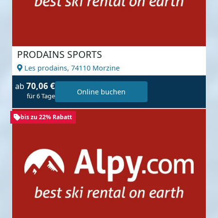
PRODAINS SPORTS
Les prodains,
74110 Morzine
70,06 €
ab
Online buchen
für 6 Tage
bis zu 22% Rabatt