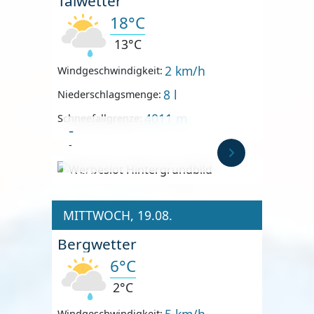
Talwetter
18°C
13°C
2 km/h
Windgeschwindigkeit:
8 l
Niederschlagsmenge:
4011 m
Schneefallgrenze:
-
-
Anzeige
MITTWOCH, 19.08.
Bergwetter
6°C
2°C
5 km/h
Windgeschwindigkeit: