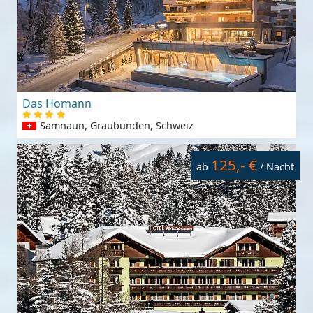
Das Homann
Samnaun, Graubünden, Schweiz
125,- €
ab
/ Nacht