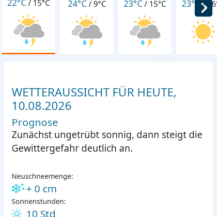
22°C
24°C
23°C
23°C
/
15°C
/
9°C
/
15°C
/
16
WETTERAUSSICHT FÜR HEUTE,
10.08.2026
Prognose
Zunächst ungetrübt sonnig, dann steigt die
Gewittergefahr deutlich an.
Neuschneemenge:
+ 0 cm
Sonnenstunden:
10 Std