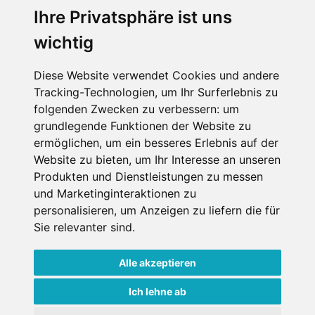
Muss für alle Wintersportler und Schneefreaks!
Ihre Privatsphäre ist uns
wichtig
Diese Website verwendet Cookies und andere
Tracking-Technologien, um Ihr Surferlebnis zu
folgenden Zwecken zu verbessern:
um
grundlegende Funktionen der Website zu
ermöglichen
,
um ein besseres Erlebnis auf der
Impressum
Datenschutz
Website zu bieten
,
um Ihr Interesse an unseren
Nutzungsbedingungen
Kontakt
Partner
Produkten und Dienstleistungen zu messen
Portale
FAQ
Newsletter
Mediadaten
und Marketinginteraktionen zu
personalisieren
,
um Anzeigen zu liefern die für
Copyright ©
2026 Schneemenschen GmbH
Sie relevanter sind
.
×
Alle akzeptieren
Goldener Herbst in den Alpen
- Angebote vergleichen
& die Natur genießen!
Jetzt Angebote entdecken!
Ich lehne ab