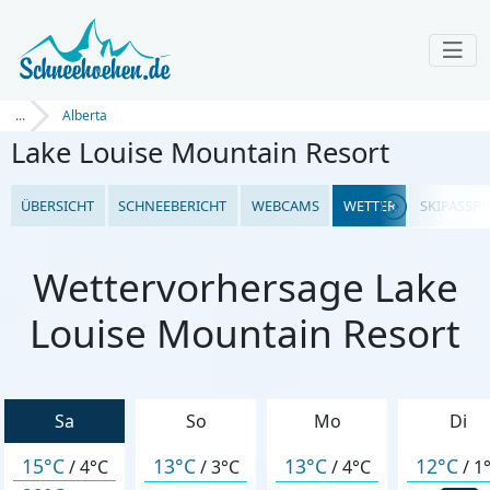
...
Alberta
Lake Louise Mountain Resort
ÜBERSICHT
SCHNEEBERICHT
WEBCAMS
WETTER
SKIPASSPR
Wettervorhersage Lake
Louise Mountain Resort
Sa
So
Mo
Di
15°C
13°C
13°C
12°C
/
4°C
/
3°C
/
4°C
/
1