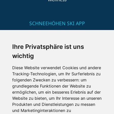
SCHNEEHÖHEN SKI APP
Die Schneehoehen Ski APP für iOS und Android - Ein
Muss für alle Wintersportler und Schneefreaks!
Ihre Privatsphäre ist uns
wichtig
Diese Website verwendet Cookies und andere
Tracking-Technologien, um Ihr Surferlebnis zu
folgenden Zwecken zu verbessern:
um
grundlegende Funktionen der Website zu
ermöglichen
,
um ein besseres Erlebnis auf der
Impressum
Datenschutz
Website zu bieten
,
um Ihr Interesse an unseren
Nutzungsbedingungen
Kontakt
Partner
Produkten und Dienstleistungen zu messen
Portale
FAQ
Newsletter
Mediadaten
und Marketinginteraktionen zu