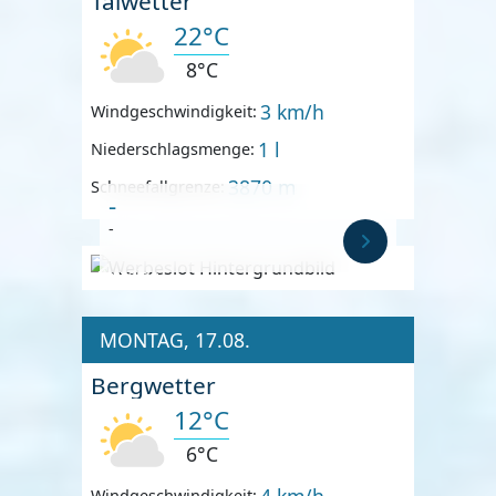
Talwetter
22°C
8°C
3 km/h
Windgeschwindigkeit:
1 l
Niederschlagsmenge:
3870 m
Schneefallgrenze:
-
-
Anzeige
MONTAG, 17.08.
Bergwetter
12°C
6°C
4 km/h
Windgeschwindigkeit: