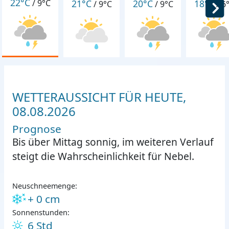
22°C
21°C
20°C
18°C
/
9°C
/
9°C
/
9°C
/
6
WETTERAUSSICHT FÜR HEUTE,
08.08.2026
Prognose
Bis über Mittag sonnig, im weiteren Verlauf
steigt die Wahrscheinlichkeit für Nebel.
Neuschneemenge:
+ 0 cm
Sonnenstunden:
6 Std