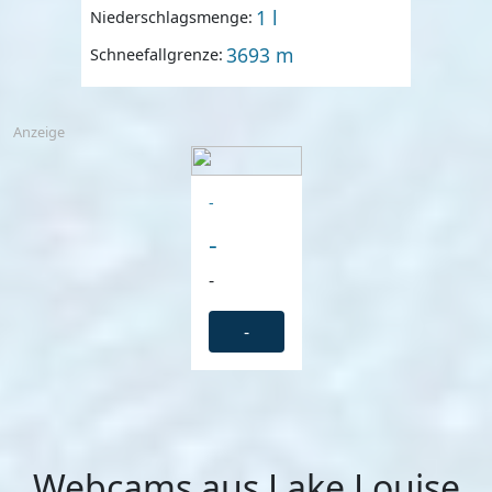
1 l
Niederschlagsmenge:
3693 m
Schneefallgrenze:
Anzeige
-
-
-
-
Webcams aus Lake Louise