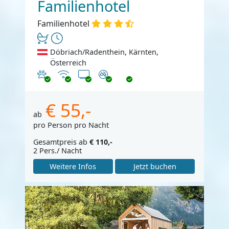
Familienhotel
Familienhotel
Döbriach/Radenthein, Kärnten,
Österreich
Haustiere erlaubt
Internet
TV
Nichtraucher
€ 55,-
ab
pro Person pro Nacht
Gesamtpreis ab
€ 110,-
2 Pers./ Nacht
Weitere Infos
Jetzt buchen