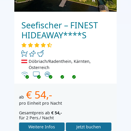
Seefischer – FINEST
HIDEAWAY****S
Döbriach/Radenthein, Kärnten,
Österreich
Internet
TV
Nichtraucher
€ 54,-
ab
pro Einheit pro Nacht
Gesamtpreis ab
€ 54,-
für 2 Pers./ Nacht
Weitere Infos
Jetzt buchen