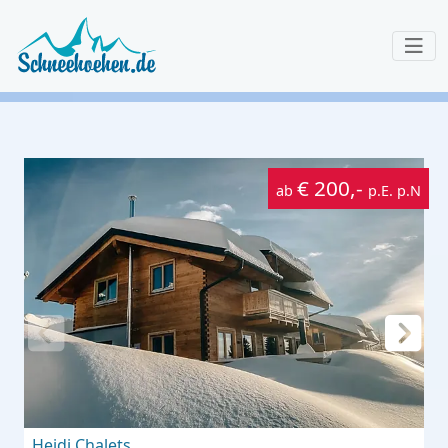
€ 200,-
ab
p.E. p.N
Heidi Chalets