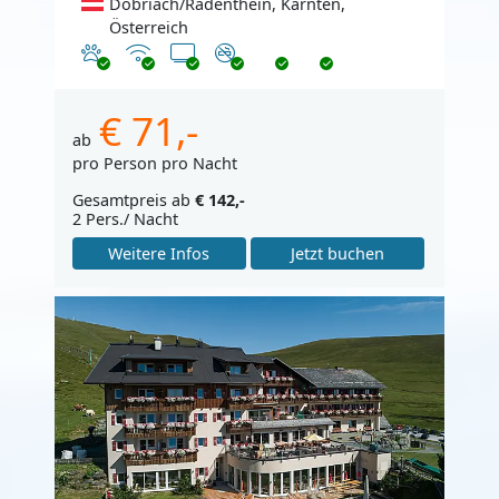
Döbriach/Radenthein, Kärnten,
Österreich
Haustiere erlaubt
Internet
TV
Nichtraucher
€ 71,-
ab
pro Person pro Nacht
Gesamtpreis ab
€ 142,-
2 Pers./ Nacht
Weitere Infos
Jetzt buchen