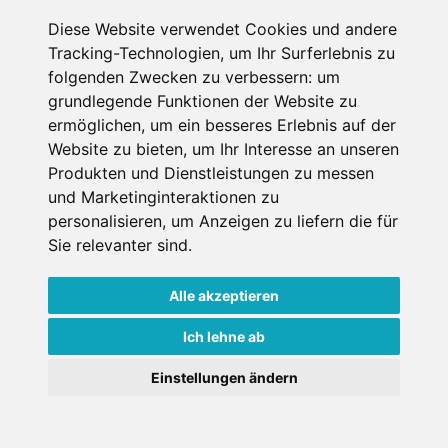
Diese Website verwendet Cookies und andere
Seefels Appartements
Tracking-Technologien, um Ihr Surferlebnis zu
direkt am See
folgenden Zwecken zu verbessern:
um
grundlegende Funktionen der Website zu
ermöglichen
,
um ein besseres Erlebnis auf der
Website zu bieten
,
um Ihr Interesse an unseren
Döbriach/Radenthein, Kärnten,
Österreich
Produkten und Dienstleistungen zu messen
Haustiere erlaubt
Internet
TV
Nichtraucher
und Marketinginteraktionen zu
personalisieren
,
um Anzeigen zu liefern die für
Sie relevanter sind
.
€ 37,50
ab
pro Person pro Nacht
Alle akzeptieren
Gesamtpreis ab
€ 150,-
Ich lehne ab
4 Pers./ Nacht
×
Weitere Infos
Jetzt buchen
Einstellungen ändern
Goldener Herbst in den Alpen
- Angebote vergleichen
& die Natur genießen!
Jetzt Angebote entdecken!