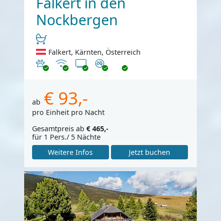
Falkert in den
Nockbergen
Falkert, Kärnten, Österreich
Haustiere erlaubt
Internet
TV
Nichtraucher
€ 93,-
ab
pro Einheit pro Nacht
Gesamtpreis ab
€ 465,-
für 1 Pers./ 5 Nächte
Weitere Infos
Jetzt buchen