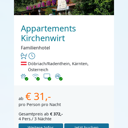
Appartements
Kirchenwirt
Familienhotel
Döbriach/Radenthein, Kärnten,
Österreich
Haustiere erlaubt
Internet
TV
Nichtraucher
€ 31,-
ab
pro Person pro Nacht
Gesamtpreis ab
€ 372,-
4 Pers./ 3 Nächte
Weitere Infos
Jetzt buchen