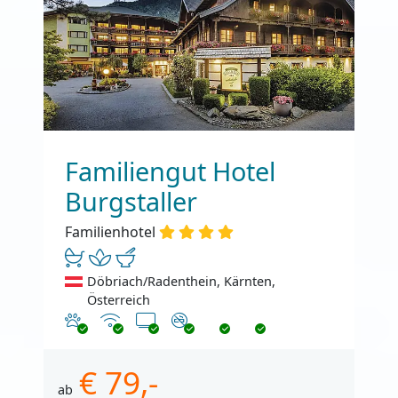
Familiengut Hotel
Burgstaller
Familienhotel
Döbriach/Radenthein, Kärnten,
Österreich
Haustiere erlaubt
Internet
TV
Nichtraucher
€ 79,-
ab