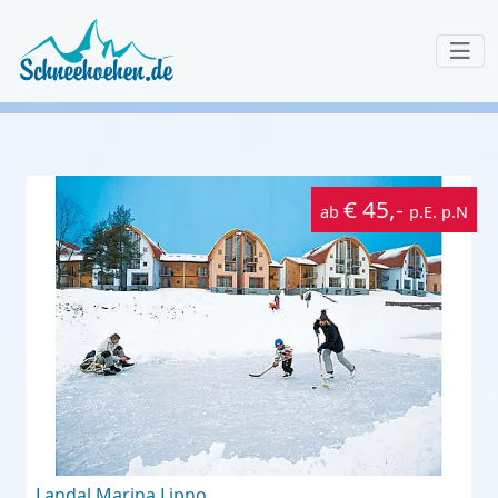
€ 45,-
ab
p.E. p.N
Landal Marina Lipno