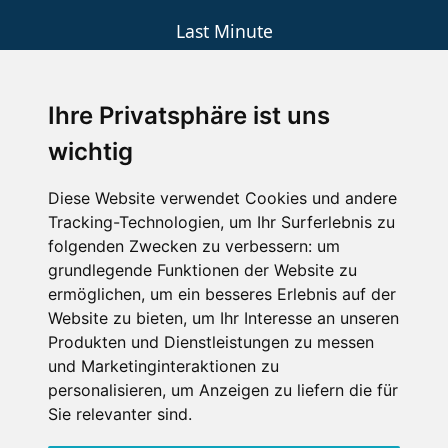
Last Minute
An der Piste
Wellness
Ihre Privatsphäre ist uns
wichtig
SCHNEEHÖHEN SKI APP
Diese Website verwendet Cookies und andere
Tracking-Technologien, um Ihr Surferlebnis zu
Die Schneehoehen Ski APP für iOS und Android - Ein
folgenden Zwecken zu verbessern:
um
Muss für alle Wintersportler und Schneefreaks!
grundlegende Funktionen der Website zu
ermöglichen
,
um ein besseres Erlebnis auf der
Website zu bieten
,
um Ihr Interesse an unseren
Produkten und Dienstleistungen zu messen
und Marketinginteraktionen zu
personalisieren
,
um Anzeigen zu liefern die für
Sie relevanter sind
.