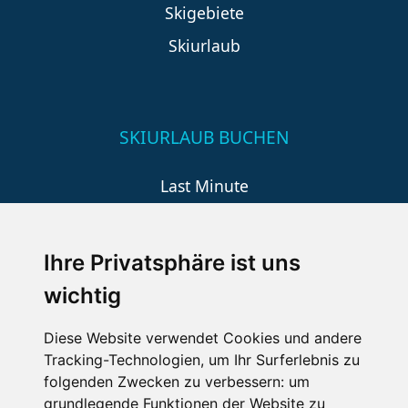
Skigebiete
Skiurlaub
SKIURLAUB BUCHEN
Last Minute
An der Piste
Wellness
Ihre Privatsphäre ist uns
wichtig
SCHNEEHÖHEN SKI APP
Diese Website verwendet Cookies und andere
Tracking-Technologien, um Ihr Surferlebnis zu
Die Schneehoehen Ski APP für iOS und Android - Ein
folgenden Zwecken zu verbessern:
um
Muss für alle Wintersportler und Schneefreaks!
grundlegende Funktionen der Website zu