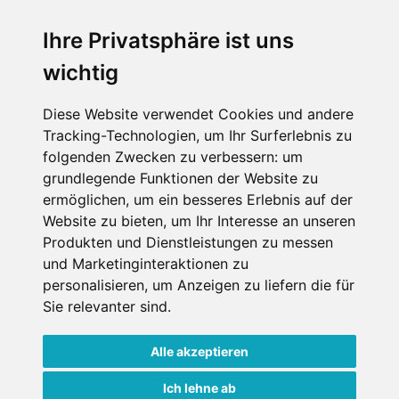
Wellness
Ihre Privatsphäre ist uns
wichtig
SCHNEEHÖHEN SKI APP
Diese Website verwendet Cookies und andere
Tracking-Technologien, um Ihr Surferlebnis zu
Die Schneehoehen Ski APP für iOS und Android - Ein
folgenden Zwecken zu verbessern:
um
Muss für alle Wintersportler und Schneefreaks!
grundlegende Funktionen der Website zu
ermöglichen
,
um ein besseres Erlebnis auf der
Website zu bieten
,
um Ihr Interesse an unseren
Produkten und Dienstleistungen zu messen
und Marketinginteraktionen zu
personalisieren
,
um Anzeigen zu liefern die für
Sie relevanter sind
.
Alle akzeptieren
Impressum
Datenschutz
Nutzungsbedingungen
Kontakt
Partner
Ich lehne ab