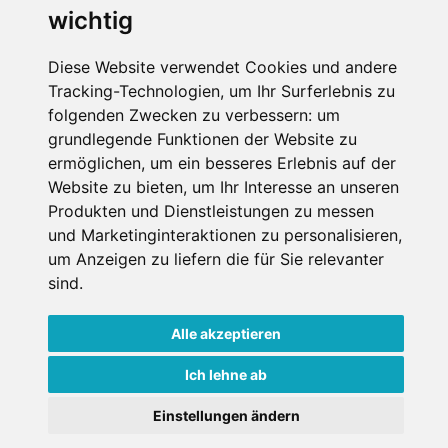
wichtig
Diese Website verwendet Cookies und andere
Tracking-Technologien, um Ihr Surferlebnis zu
folgenden Zwecken zu verbessern:
um
Impressum
Datenschutz
grundlegende Funktionen der Website zu
ermöglichen
,
um ein besseres Erlebnis auf der
Nutzungsbedingungen
Kontakt
Partner
Website zu bieten
,
um Ihr Interesse an unseren
Portale
FAQ
Newsletter
Mediadaten
Produkten und Dienstleistungen zu messen
Copyright ©
2026 Schneemenschen GmbH
und Marketinginteraktionen zu personalisieren
,
um Anzeigen zu liefern die für Sie relevanter
×
sind
.
Goldener Herbst in den Alpen
- Angebote vergleichen
& die Natur genießen!
Jetzt Angebote entdecken!
Alle akzeptieren
Ich lehne ab
Einstellungen ändern