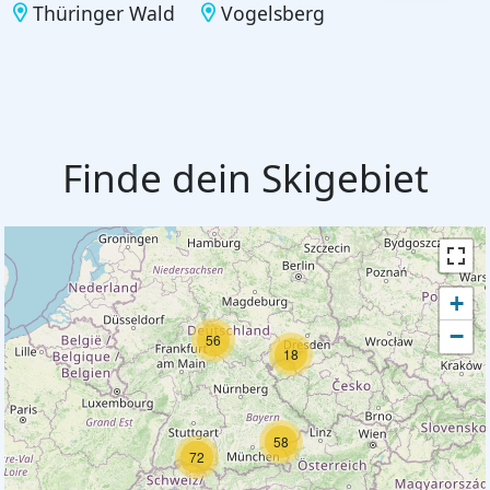
Thüringer Wald
Vogelsberg
Finde dein Skigebiet
+
−
56
18
58
72