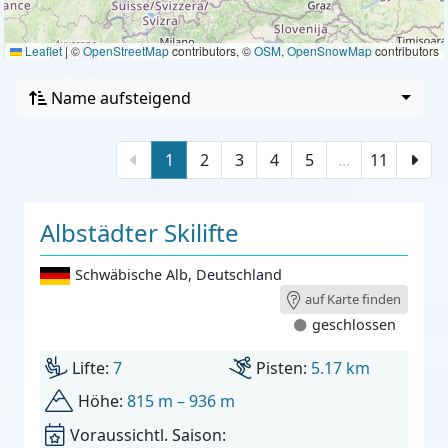
Leaflet
|
©
OpenStreetMap
contributors, ©
OSM
,
OpenSnowMap
contributors
Name aufsteigend
1
2
3
4
5
...
11
Albstädter Skilifte
Schwäbische Alb
,
Deutschland
auf Karte finden
geschlossen
Lifte:
7
Pisten:
5.17 km
Höhe:
815 m – 936 m
Voraussichtl. Saison: