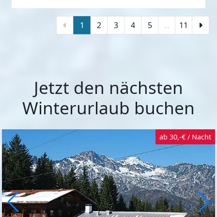
1
2
3
4
5
...
11
Jetzt den nächsten
Winterurlaub buchen
ab 30,-€ / Nacht