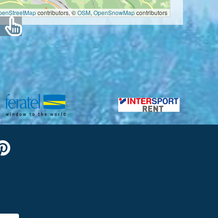
penStreetMap
contributors, ©
OSM
,
OpenSnowMap
contributors