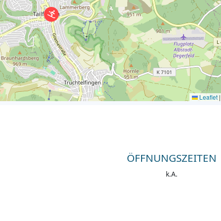
Leaflet
|
ÖFFNUNGSZEITEN
k.A.