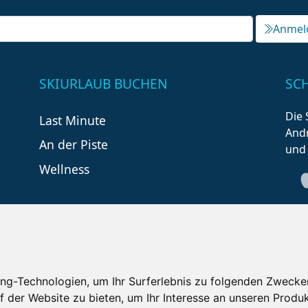
Anmel
SKIURLAUB BUCHEN
SC
Die 
Last Minute
Andr
An der Piste
und
Wellness
ng-Technologien, um Ihr Surferlebnis zu folgenden Zwecke
f der Website zu bieten
,
um Ihr Interesse an unseren Produ
tzungsbedingungen
Kontakt
Partner
Portale
F