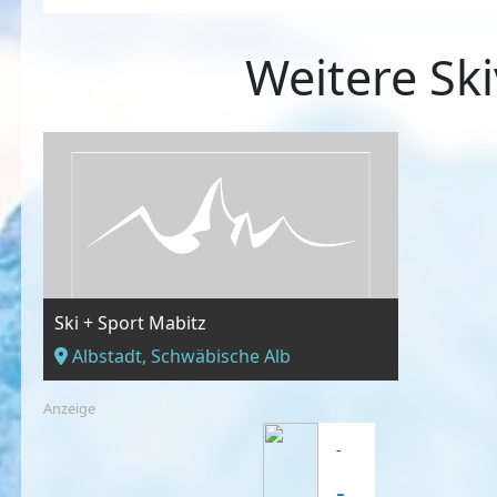
Weitere Ski
Ski + Sport Mabitz
Albstadt, Schwäbische Alb
Anzeige
-
-