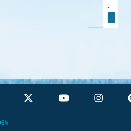
-
-
DEN