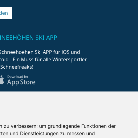
den
HNEEHÖHEN SKI APP
Schneehoehen Ski APP für iOS und
oid - Ein Muss für alle Wintersportler
 Schneefreaks!
n zu verbessern:
um grundlegende Funktionen der
kten und Dienstleistungen zu messen und
AQ
Newsletter
Mediadaten