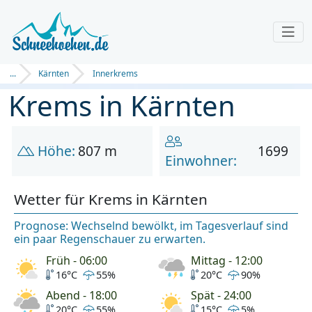
...
Kärnten
Innerkrems
Krems in Kärnten
Höhe:
807 m
1699
Einwohner:
Wetter für Krems in Kärnten
Prognose: Wechselnd bewölkt, im Tagesverlauf sind
ein paar Regenschauer zu erwarten.
Früh - 06:00
Mittag - 12:00
16°C
55%
20°C
90%
Abend - 18:00
Spät - 24:00
20°C
55%
15°C
5%