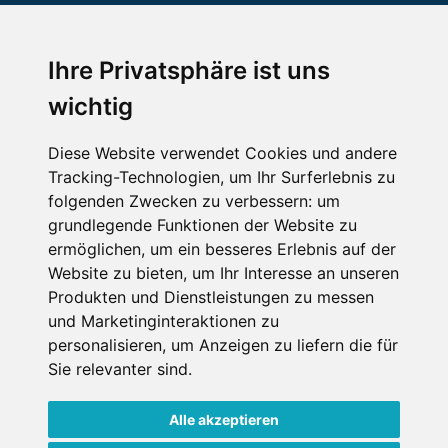
An der Piste
Wellness
Ihre Privatsphäre ist uns
wichtig
SCHNEEHÖHEN SKI APP
Diese Website verwendet Cookies und andere
Tracking-Technologien, um Ihr Surferlebnis zu
Die Schneehoehen Ski APP für iOS und Android - Ein
folgenden Zwecken zu verbessern:
um
Muss für alle Wintersportler und Schneefreaks!
grundlegende Funktionen der Website zu
ermöglichen
,
um ein besseres Erlebnis auf der
Website zu bieten
,
um Ihr Interesse an unseren
Produkten und Dienstleistungen zu messen
und Marketinginteraktionen zu
personalisieren
,
um Anzeigen zu liefern die für
Sie relevanter sind
.
Alle akzeptieren
Impressum
Datenschutz