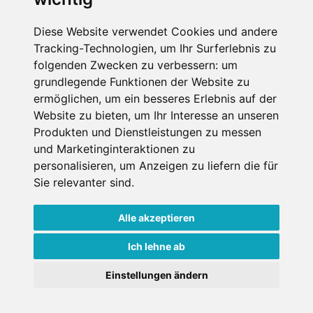
Die Schneehoehen Ski APP für iOS und Android - Ein
Muss für alle Wintersportler und Schneefreaks!
Diese Website verwendet Cookies und andere
Tracking-Technologien, um Ihr Surferlebnis zu
folgenden Zwecken zu verbessern:
um
grundlegende Funktionen der Website zu
ermöglichen
,
um ein besseres Erlebnis auf der
Website zu bieten
,
um Ihr Interesse an unseren
Produkten und Dienstleistungen zu messen
und Marketinginteraktionen zu
personalisieren
,
um Anzeigen zu liefern die für
Impressum
Datenschutz
Sie relevanter sind
.
Nutzungsbedingungen
Kontakt
Partner
Portale
FAQ
Newsletter
Mediadaten
Alle akzeptieren
Copyright ©
2026 Schneemenschen GmbH
Ich lehne ab
×
Einstellungen ändern
Goldener Herbst in den Alpen
- Angebote vergleichen
& die Natur genießen!
Jetzt Angebote entdecken!