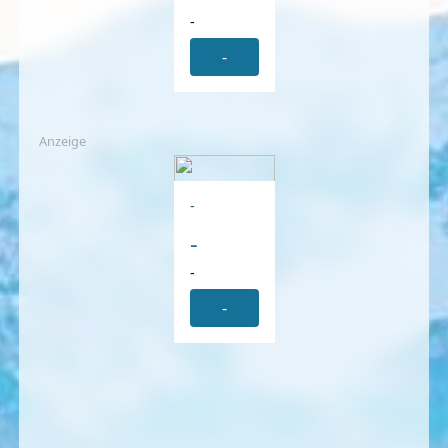
-
-
Anzeige
-
-
-
-