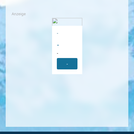
Anzeige
-
-
-
-