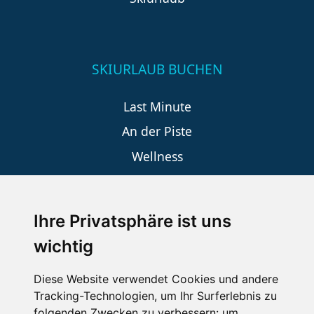
SKIURLAUB BUCHEN
Last Minute
An der Piste
Wellness
Ihre Privatsphäre ist uns
SCHNEEHÖHEN SKI APP
wichtig
Die Schneehoehen Ski APP für iOS und Android - Ein
Muss für alle Wintersportler und Schneefreaks!
Diese Website verwendet Cookies und andere
Tracking-Technologien, um Ihr Surferlebnis zu
folgenden Zwecken zu verbessern:
um