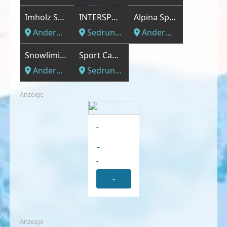
Imholz Sport AG
INTERSPORT - INTERSPORT Curschellas Sedrun
Alpina Sport AG
Andermatt, Luzern - Vierwaldstättersee
Sedrun, Luzern - Vierwaldstättersee
Andermatt, Luzern - Vierwaldstättersee
Snowlimit GmbH
Sport Candinas
Andermatt, Luzern - Vierwaldstättersee
Sedrun, Luzern - Vierwaldstättersee
Anzeige
-
-
-
-
Anzeige