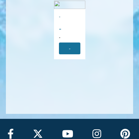
-
-
-
-