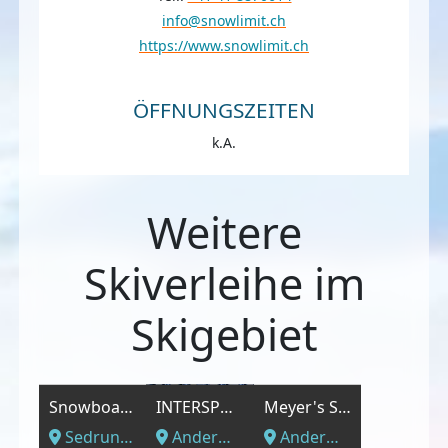
info@snowlimit.ch
https://www.snowlimit.ch
ÖFFNUNGSZEITEN
k.A.
Weitere
Skiverleihe im
Skigebiet
Snowboard Sägerei
INTERSPORT - INTERSPORT Alpina Sport Andermatt
Meyer's Sporthaus AG
Sedrun, Luzern - Vierwaldstättersee
Andermatt, Luzern - Vierwaldstättersee
Andermatt, Luzern - Vierwaldstättersee