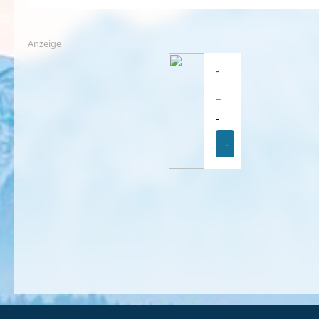
Anzeige
-
-
-
-