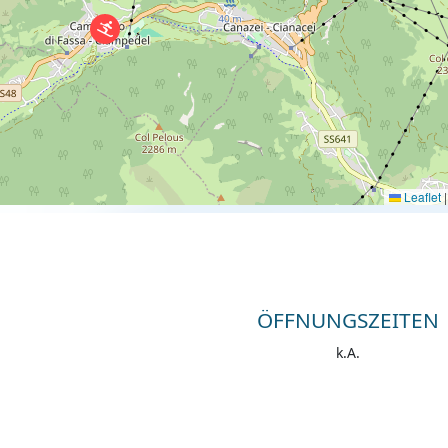
Leaflet
|
ÖFFNUNGSZEITEN
k.A.