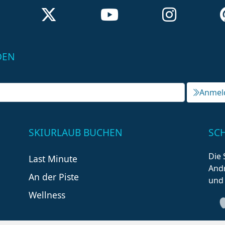
DEN
Anmel
SKIURLAUB BUCHEN
SC
Die 
Last Minute
Andr
An der Piste
und
Wellness