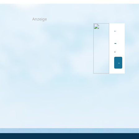
Anzeige
-
-
-
-