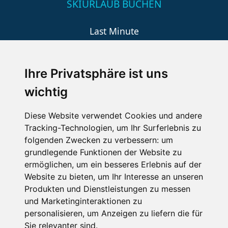
SKIURLAUB BUCHEN
Last Minute
An der Piste
Wellness
Ihre Privatsphäre ist uns
wichtig
SCHNEEHÖHEN SKI APP
Diese Website verwendet Cookies und andere
Tracking-Technologien, um Ihr Surferlebnis zu
Die Schneehoehen Ski APP für iOS und Android - Ein
folgenden Zwecken zu verbessern:
um
Muss für alle Wintersportler und Schneefreaks!
grundlegende Funktionen der Website zu
ermöglichen
,
um ein besseres Erlebnis auf der
Website zu bieten
,
um Ihr Interesse an unseren
Produkten und Dienstleistungen zu messen
und Marketinginteraktionen zu
personalisieren
,
um Anzeigen zu liefern die für
Sie relevanter sind
.