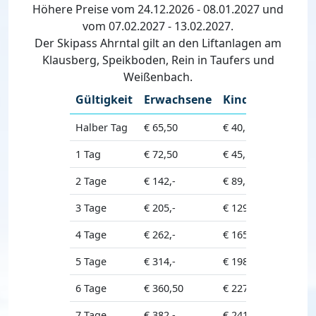
Höhere Preise vom 24.12.2026 - 08.01.2027 und
vom 07.02.2027 - 13.02.2027.
Der Skipass Ahrntal gilt an den Liftanlagen am
Klausberg, Speikboden, Rein in Taufers und
Weißenbach.
Gültigkeit
Erwachsene
Kinder
Seniore
Halber Tag
€ 65,50
€ 40,50
€ 59,-
1 Tag
€ 72,50
€ 45,50
€ 65,-
2 Tage
€ 142,-
€ 89,50
€ 127,50
3 Tage
€ 205,-
€ 129,-
€ 184,-
4 Tage
€ 262,-
€ 165,-
€ 235,50
5 Tage
€ 314,-
€ 198,-
€ 282,-
6 Tage
€ 360,50
€ 227,-
€ 323,50
7 Tage
€ 382,-
€ 241,-
€ 343,-