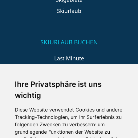
Skiurlaub
SKIURLAUB BUCHEN
Last Minute
An der Piste
Wellness
Ihre Privatsphäre ist uns
wichtig
SCHNEEHÖHEN SKI APP
Diese Website verwendet Cookies und andere
Tracking-Technologien, um Ihr Surferlebnis zu
Die Schneehoehen Ski APP für iOS und Android - Ein
folgenden Zwecken zu verbessern:
um
Muss für alle Wintersportler und Schneefreaks!
grundlegende Funktionen der Website zu