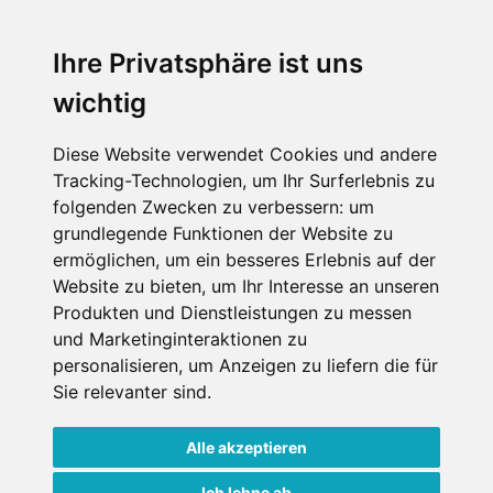
Ihre Privatsphäre ist uns
Impressum
Datenschutz
wichtig
Nutzungsbedingungen
Kontakt
Partner
Portale
FAQ
Newsletter
Mediadaten
Diese Website verwendet Cookies und andere
Tracking-Technologien, um Ihr Surferlebnis zu
Copyright ©
2026 Schneemenschen GmbH
folgenden Zwecken zu verbessern:
um
grundlegende Funktionen der Website zu
×
ermöglichen
,
um ein besseres Erlebnis auf der
Goldener Herbst in den Alpen
- Angebote vergleichen
Website zu bieten
,
um Ihr Interesse an unseren
& die Natur genießen!
Jetzt Angebote entdecken!
Produkten und Dienstleistungen zu messen
und Marketinginteraktionen zu
personalisieren
,
um Anzeigen zu liefern die für
Sie relevanter sind
.
Alle akzeptieren
Ich lehne ab