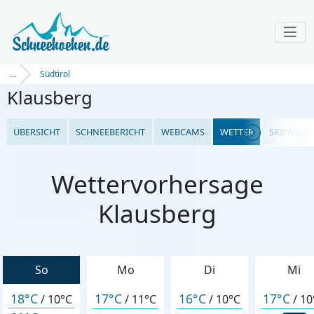
...
Südtirol
Klausberg
ÜBERSICHT
SCHNEEBERICHT
WEBCAMS
WETTER
SKIPASSPR
Wettervorhersage
Klausberg
So
Mo
Di
Mi
18°C
17°C
16°C
17°C
/
10°C
/
11°C
/
10°C
/
10