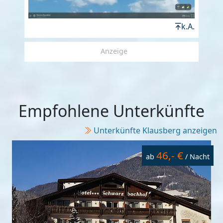
k.A.
Anzeige
Empfohlene Unterkünfte
Unterkünfte Klausberg anzeigen
46,- €
ab
/ Nacht