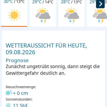
30°C
29°C
28°C
29°C
/
13°C
/
14°C
/
13°C
/
13
WETTERAUSSICHT FÜR HEUTE,
09.08.2026
Prognose
Zunächst ungetrübt sonnig, dann steigt die
Gewittergefahr deutlich an.
Neuschneemenge:
+ 0 cm
Sonnenstunden:
11 Std