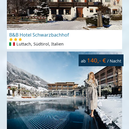
B&B Hotel Schwarzbachhof
Luttach, Südtirol, Italien
140,- €
ab
/ Nacht