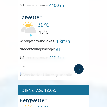
4100 m
Schneefallgrenze:
Talwetter
30°C
15°C
1 km/h
Windgeschwindigkeit:
9 l
Niederschlagsmenge:
4100 m
Schneefallgrenze:
-
-
Anzeige
DIENSTAG, 18.08.
Bergwetter