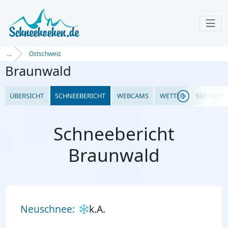
...
Ostschweiz
Braunwald
ÜBERSICHT
SCHNEEBERICHT
WEBCAMS
WETTER
SKIPASSPR
Schneebericht
Braunwald
Neuschnee:
k.A.