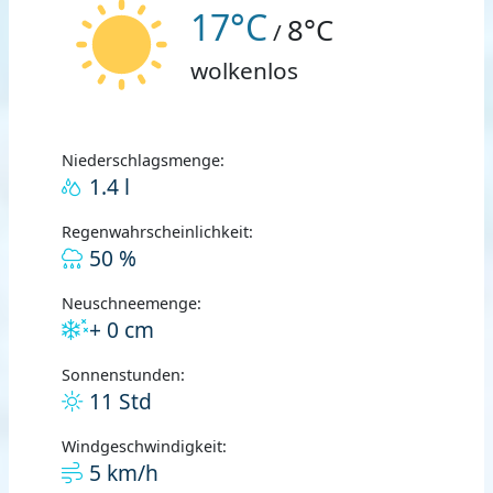
17°C
8°C
/
wolkenlos
Niederschlagsmenge:
1.4 l
Regenwahrscheinlichkeit:
50 %
Neuschneemenge:
+ 0 cm
Sonnenstunden:
11 Std
Windgeschwindigkeit:
5 km/h