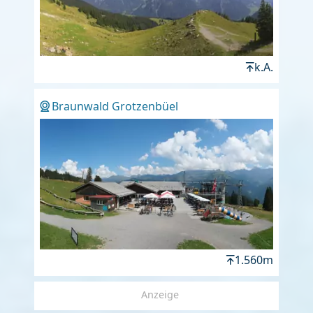
k.A.
Braunwald Grotzenbüel
1.560m
Anzeige