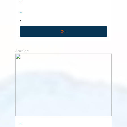
-
-
-
-
Anzeige
-