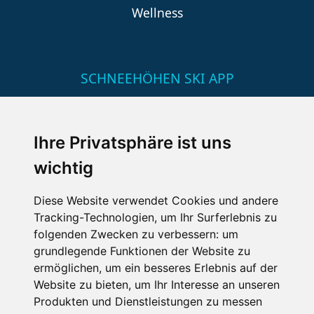
Wellness
SCHNEEHÖHEN SKI APP
Die Schneehoehen Ski APP für iOS und Android - Ein
Muss für alle Wintersportler und Schneefreaks!
Ihre Privatsphäre ist uns
wichtig
Diese Website verwendet Cookies und andere
Tracking-Technologien, um Ihr Surferlebnis zu
folgenden Zwecken zu verbessern:
um
grundlegende Funktionen der Website zu
ermöglichen
,
um ein besseres Erlebnis auf der
Impressum
Datenschutz
Website zu bieten
,
um Ihr Interesse an unseren
Nutzungsbedingungen
Kontakt
Partner
Produkten und Dienstleistungen zu messen
Portale
FAQ
Newsletter
Mediadaten