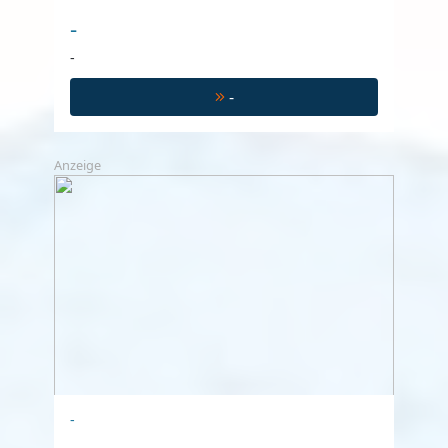
-
-
-
Anzeige
-