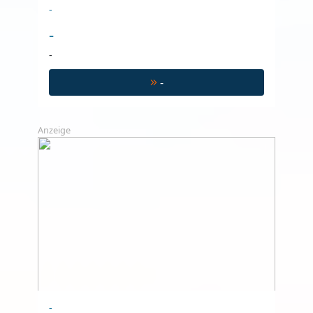
-
-
-
-
Anzeige
-