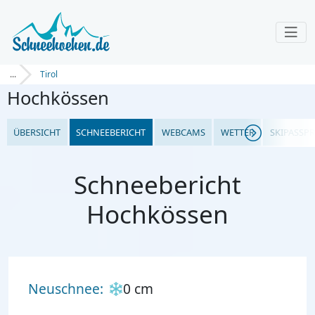
...
Tirol
Hochkössen
ÜBERSICHT
SCHNEEBERICHT
WEBCAMS
WETTER
SKIPASSPR
Schneebericht
Hochkössen
Neuschnee:
0 cm