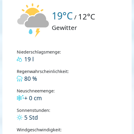
19°C
12°C
/
Gewitter
Niederschlagsmenge:
19 l
Regenwahrscheinlichkeit:
80 %
Neuschneemenge:
+ 0 cm
Sonnenstunden:
5 Std
Windgeschwindigkeit: