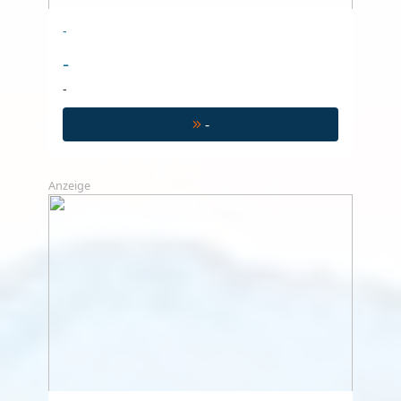
-
-
-
-
Anzeige