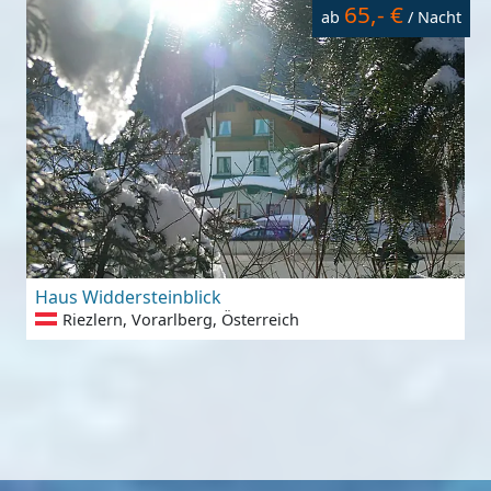
65,- €
ab
/ Nacht
Haus Widdersteinblick
Riezlern, Vorarlberg, Österreich