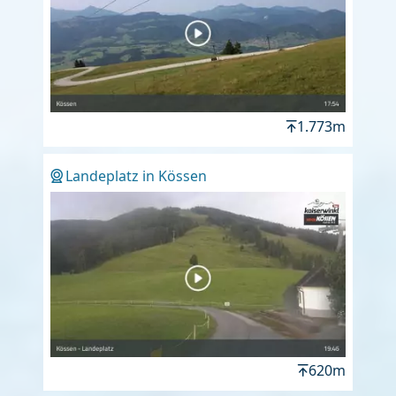
1.773m
Landeplatz in Kössen
620m