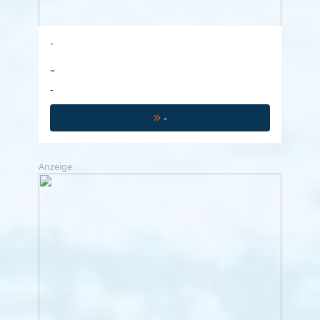
-
-
-
-
Anzeige