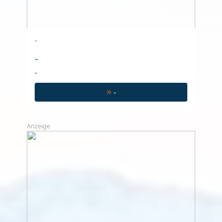
-
-
-
-
Anzeige