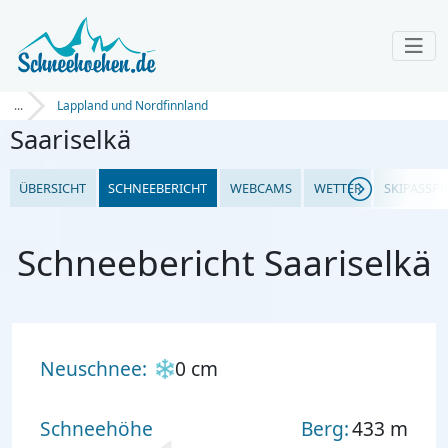
...
Lappland und Nordfinnland
Saariselkä
ÜBERSICHT
SCHNEEBERICHT
WEBCAMS
WETTER
SKIPASSPR
Schneebericht Saariselkä
Neuschnee:
0 cm
Schneehöhe
Berg:
433 m