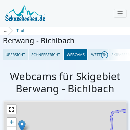
...
Tirol
Berwang - Bichlbach
ÜBERSICHT
SCHNEEBERICHT
WEBCAMS
WETTER
SKIPASSPR
Webcams für Skigebiet
Berwang - Bichlbach
+