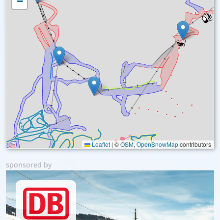
−
Leaflet
|
©
OSM
,
OpenSnowMap
contributors
sponsored by