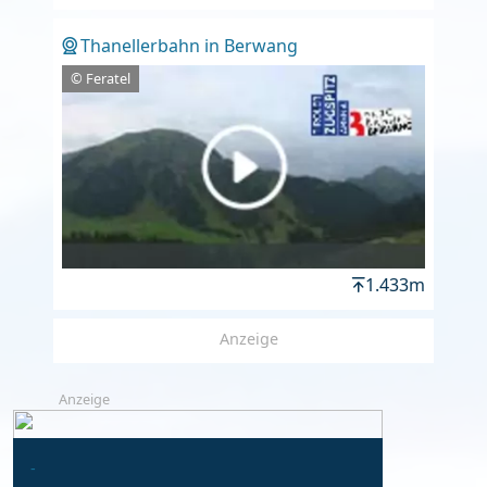
Thanellerbahn in Berwang
© Feratel
1.433m
Anzeige
Anzeige
-