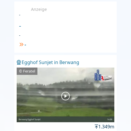
Anzeige
-
-
-
-
Egghof Sunjet in Berwang
© Feratel
1.349m