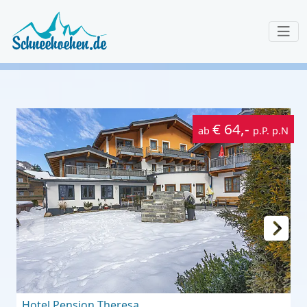
€ 64,-
ab
p.P. p.N
Hotel Pension Theresa