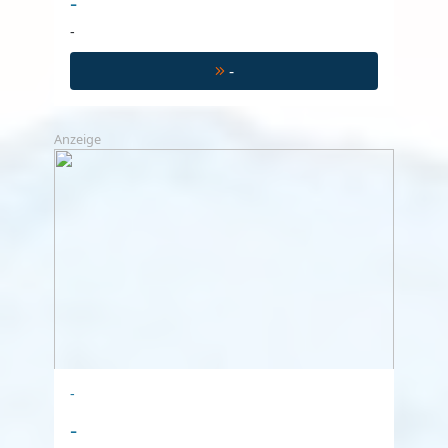
-
-
-
Anzeige
-
-