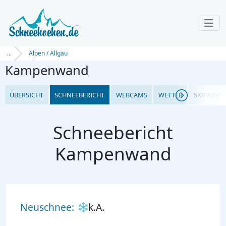
...
Alpen / Allgäu
Kampenwand
ÜBERSICHT
SCHNEEBERICHT
WEBCAMS
WETTER
SKIPASSPR
Schneebericht
Kampenwand
Neuschnee:
k.A.