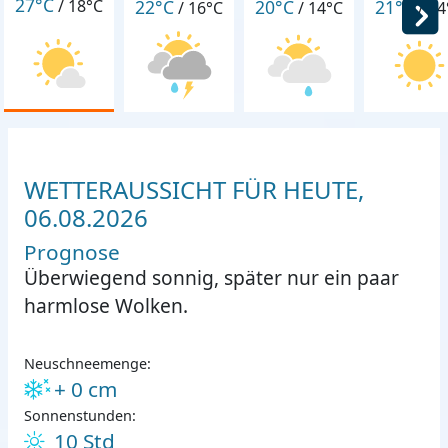
27°C
22°C
20°C
21°C
/
18°C
/
16°C
/
14°C
/
14
WETTERAUSSICHT FÜR HEUTE,
06.08.2026
Prognose
Überwiegend sonnig, später nur ein paar
harmlose Wolken.
Neuschneemenge:
+ 0 cm
Sonnenstunden:
10 Std