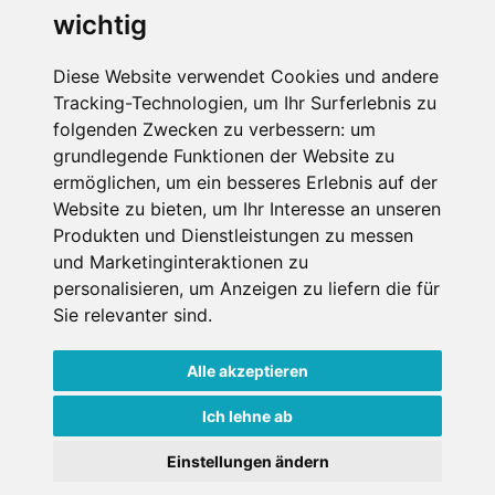
wichtig
Diese Website verwendet Cookies und andere
Tracking-Technologien, um Ihr Surferlebnis zu
folgenden Zwecken zu verbessern:
um
grundlegende Funktionen der Website zu
ermöglichen
,
um ein besseres Erlebnis auf der
Impressum
Datenschutz
Website zu bieten
,
um Ihr Interesse an unseren
Nutzungsbedingungen
Kontakt
Partner
Produkten und Dienstleistungen zu messen
Portale
FAQ
Newsletter
Mediadaten
und Marketinginteraktionen zu
personalisieren
,
um Anzeigen zu liefern die für
Copyright ©
2026 Schneemenschen GmbH
Sie relevanter sind
.
×
Alle akzeptieren
Goldener Herbst in den Alpen
- Angebote vergleichen
& die Natur genießen!
Jetzt Angebote entdecken!
Ich lehne ab
Einstellungen ändern