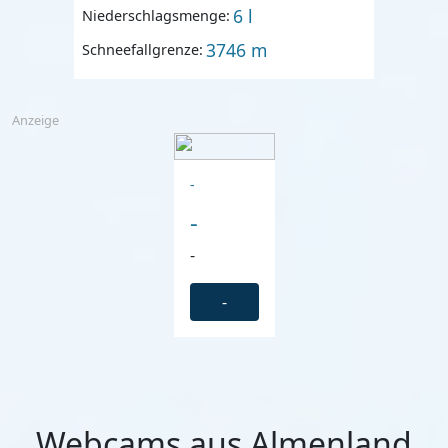
6 l
Niederschlagsmenge:
3746 m
Schneefallgrenze:
Anzeige
-
-
-
-
Webcams aus Almenland