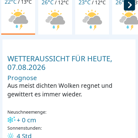
22°C
26°C
23°C
26°C
/
13°C
/
12°C
/
12°C
/
13
WETTERAUSSICHT FÜR HEUTE,
07.08.2026
Prognose
Aus meist dichten Wolken regnet und
gewittert es immer wieder.
Neuschneemenge:
+ 0 cm
Sonnenstunden:
4 Std