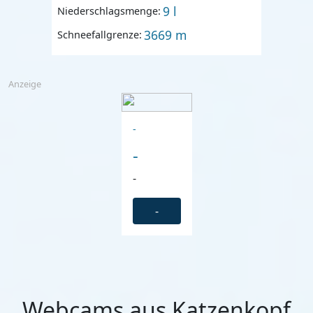
9 l
Niederschlagsmenge:
3669 m
Schneefallgrenze:
Anzeige
-
-
-
-
Webcams aus Katzenkopf