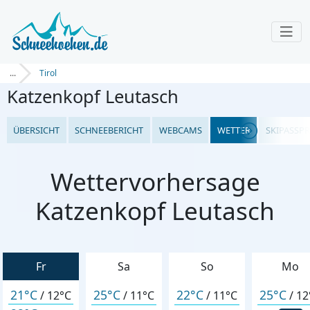
...
Tirol
Katzenkopf Leutasch
ÜBERSICHT
SCHNEEBERICHT
WEBCAMS
WETTER
SKIPASSPR
Wettervorhersage
Katzenkopf Leutasch
Fr
Sa
So
Mo
21°C
25°C
22°C
25°C
/
12°C
/
11°C
/
11°C
/
12