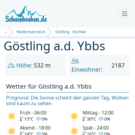
...
Niederösterreich
Göstling - Hochkar
Göstling a.d. Ybbs
Höhe:
532 m
2187
Einwohner:
Wetter für Göstling a.d. Ybbs
Prognose: Die Sonne scheint den ganzen Tag, Wolken
sind kaum zu sehen
Früh - 06:00
Mittag - 12:00
15°C
0%
30°C
0%
Abend - 18:00
Spät - 24:00
24°C
5%
16°C
0%