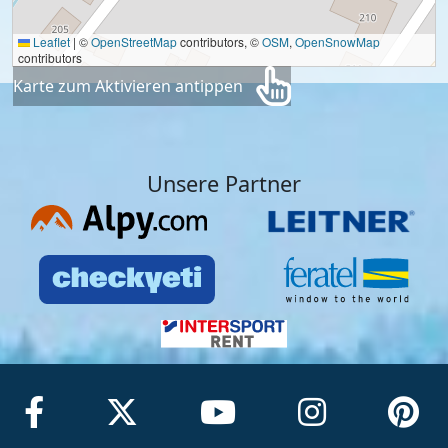
Leaflet
|
©
OpenStreetMap
contributors, ©
OSM
,
OpenSnowMap
contributors
Karte zum Aktivieren antippen
Unsere Partner