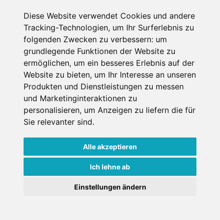
SCHNEEHÖHEN SKI APP
Diese Website verwendet Cookies und andere
Tracking-Technologien, um Ihr Surferlebnis zu
Die Schneehoehen Ski APP für iOS und Android - Ein
folgenden Zwecken zu verbessern:
um
Muss für alle Wintersportler und Schneefreaks!
grundlegende Funktionen der Website zu
ermöglichen
,
um ein besseres Erlebnis auf der
Website zu bieten
,
um Ihr Interesse an unseren
Produkten und Dienstleistungen zu messen
und Marketinginteraktionen zu
personalisieren
,
um Anzeigen zu liefern die für
Sie relevanter sind
.
Alle akzeptieren
Impressum
Datenschutz
Nutzungsbedingungen
Kontakt
Partner
Ich lehne ab
Portale
FAQ
Newsletter
Mediadaten
Einstellungen ändern
Copyright ©
2026 Schneemenschen GmbH