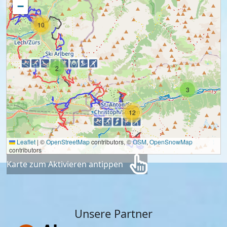
−
10
2
3
12
Leaflet
|
©
OpenStreetMap
contributors, ©
OSM
,
OpenSnowMap
contributors
Karte zum Aktivieren antippen
Unsere Partner