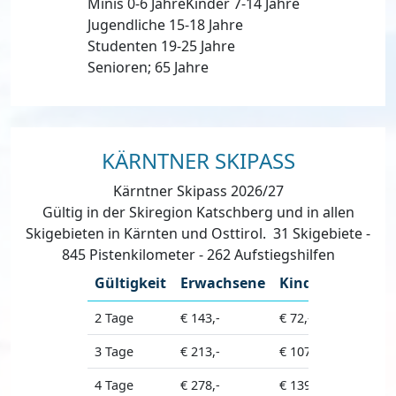
Minis 0-6 JahreKinder 7-14 Jahre
Jugendliche 15-18 Jahre
Studenten 19-25 Jahre
Senioren; 65 Jahre
KÄRNTNER SKIPASS
Kärntner Skipass 2026/27
Gültig in der Skiregion Katschberg und in allen
Skigebieten in Kärnten und Osttirol. 31 Skigebiete -
845 Pistenkilometer - 262 Aufstiegshilfen
Gültigkeit
Erwachsene
Kinder
Seniore
2 Tage
€ 143,-
€ 72,-
€ 129,-
3 Tage
€ 213,-
€ 107,-
€ 192,-
4 Tage
€ 278,-
€ 139,-
€ 251,-