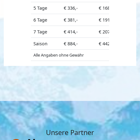
5 Tage
€ 336,-
€ 168,-
€ 303,-
6 Tage
€ 381,-
€ 191,-
€ 343,-
7 Tage
€ 414,-
€ 207,-
€ 373,-
Saison
€ 884,-
€ 442,-
Alle Angaben ohne Gewähr
Unsere Partner