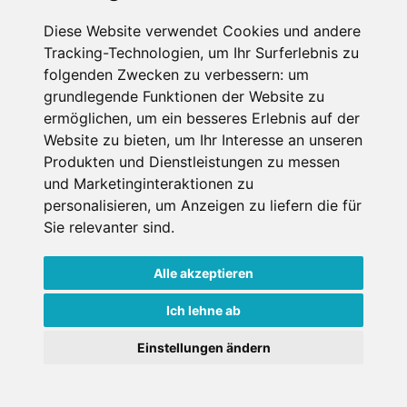
SCHNEEHÖHEN SKI APP
Diese Website verwendet Cookies und andere
Tracking-Technologien, um Ihr Surferlebnis zu
Die Schneehoehen Ski APP für iOS und Android - Ein
folgenden Zwecken zu verbessern:
um
Muss für alle Wintersportler und Schneefreaks!
grundlegende Funktionen der Website zu
ermöglichen
,
um ein besseres Erlebnis auf der
Website zu bieten
,
um Ihr Interesse an unseren
Produkten und Dienstleistungen zu messen
und Marketinginteraktionen zu
personalisieren
,
um Anzeigen zu liefern die für
Sie relevanter sind
.
Alle akzeptieren
Impressum
Datenschutz
Nutzungsbedingungen
Kontakt
Partner
Ich lehne ab
Portale
FAQ
Newsletter
Mediadaten
Einstellungen ändern
Copyright ©
2026 Schneemenschen GmbH