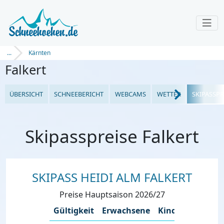
...
Kärnten
Falkert
ÜBERSICHT
SCHNEEBERICHT
WEBCAMS
WETTER
SKIPASSPR
Skipasspreise Falkert
SKIPASS HEIDI ALM FALKERT
Preise Hauptsaison 2026/27
Gültigkeit
Erwachsene
Kinder
Senior