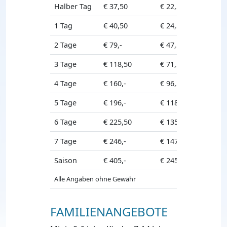
Halber Tag
€ 37,50
€ 22,50
€ 33,50
1 Tag
€ 40,50
€ 24,50
€ 36,50
2 Tage
€ 79,-
€ 47,50
€ 71,-
3 Tage
€ 118,50
€ 71,50
€ 106,50
4 Tage
€ 160,-
€ 96,50
€ 144,-
5 Tage
€ 196,-
€ 118,-
€ 176,50
6 Tage
€ 225,50
€ 135,50
€ 203,-
7 Tage
€ 246,-
€ 147,50
€ 221,50
Saison
€ 405,-
€ 245,-
€ 365,-
Alle Angaben ohne Gewähr
FAMILIENANGEBOTE