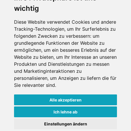
wichtig
Die Schneehoehen Ski APP für iOS und Android - Ein
Muss für alle Wintersportler und Schneefreaks!
Diese Website verwendet Cookies und andere
Tracking-Technologien, um Ihr Surferlebnis zu
folgenden Zwecken zu verbessern:
um
grundlegende Funktionen der Website zu
ermöglichen
,
um ein besseres Erlebnis auf der
Website zu bieten
,
um Ihr Interesse an unseren
Produkten und Dienstleistungen zu messen
und Marketinginteraktionen zu
personalisieren
,
um Anzeigen zu liefern die für
Impressum
Datenschutz
Sie relevanter sind
.
Nutzungsbedingungen
Kontakt
Partner
Portale
FAQ
Newsletter
Mediadaten
Alle akzeptieren
Copyright ©
2026 Schneemenschen GmbH
Ich lehne ab
×
Einstellungen ändern
Goldener Herbst in den Alpen
- Angebote vergleichen