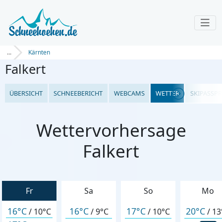
...
Kärnten
Falkert
ÜBERSICHT
SCHNEEBERICHT
WEBCAMS
WETTER
SKIPASSPR
Wettervorhersage
Falkert
Fr
Sa
So
Mo
16°C
16°C
17°C
20°C
/
10°C
/
9°C
/
10°C
/
13