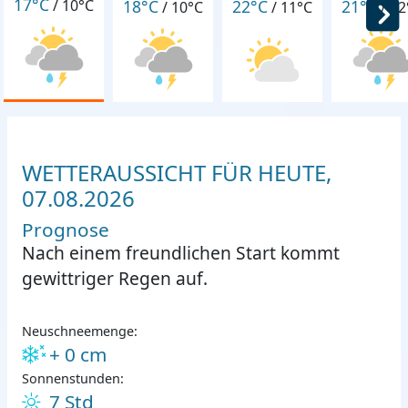
17°C
18°C
22°C
21°C
/
10°C
/
10°C
/
11°C
/
12
WETTERAUSSICHT FÜR HEUTE,
07.08.2026
Prognose
Nach einem freundlichen Start kommt
gewittriger Regen auf.
Neuschneemenge:
+ 0 cm
Sonnenstunden:
7 Std