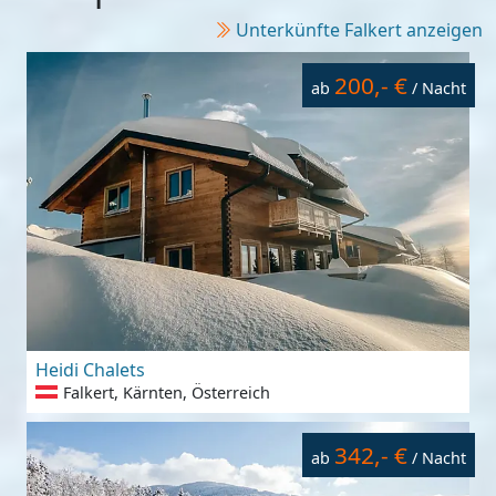
Unterkünfte Falkert anzeigen
200,- €
ab
/ Nacht
Heidi Chalets
Falkert, Kärnten, Österreich
342,- €
ab
/ Nacht