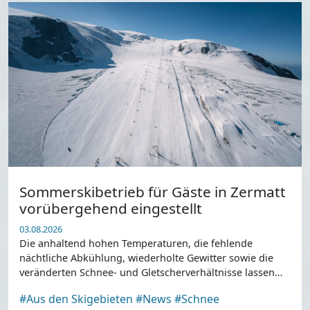
Sommerskibetrieb für Gäste in Zermatt
vorübergehend eingestellt
03.08.2026
Die anhaltend hohen Temperaturen, die fehlende
nächtliche Abkühlung, wiederholte Gewitter sowie die
veränderten Schnee- und Gletscherverhältnisse lassen
einen sicheren und qualitativ hochwertigen Skibetrieb
#Aus den Skigebieten
#News
#Schnee
für Gäste derzeit nicht mehr zu.