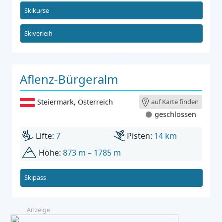
Skikurse
Skiverleih
Aflenz-Bürgeralm
Steiermark
,
Österreich
auf Karte finden
geschlossen
Lifte:
7
Pisten:
14 km
Höhe:
873 m – 1785 m
Skipass
Anzeige